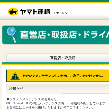
こ
ペ
こ
こ
の
ー
こ
こ
ペ
ジ
か
か
ー
内
ら
ら
ジ
移
ヘ
本
の
動
ッ
文
先
用
ダ
で
頭
の
ー
す
で
リ
メ
す
ン
ニ
ク
ュ
で
ー
す
で
ヘ
す
直営店・取扱店
ッ
ダ
ー
メ
ただいまメンテナンス中のため、ご利用いただけません。
ニ
ュ
ー
お知らせ
へ
移
動
◆システムメンテナンスのお知らせ
し
00：00～04：00の間はメンテナンスの為、一部機能を縮小しています。
ま
お客様にはご不便をお掛けいたしますが何卒ご了承ください。