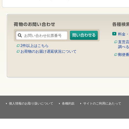
す
本
文
へ
移
動
し
料金
ま
す
直営
2件以上はこちら
調べ
お荷物のお届け遅延状況について
郵便
個人情報のお取り扱いについて
各種約款
サイトのご利用にあたって