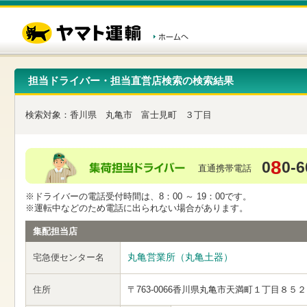
こ
ペ
こ
こ
の
ー
こ
こ
ペ
ジ
か
か
ー
内
ら
ら
ジ
移
ヘ
本
の
動
ッ
文
先
用
ダ
で
担当ドライバー・担当直営店検索の検索結果
頭
の
ー
す
で
リ
メ
す
ン
ニ
検索対象：
香川県
丸亀市
富士見町
３丁目
ク
ュ
で
ー
す
で
ヘ
す
8
0
0-6
ッ
直通携帯電話
ダ
ー
※ドライバーの電話受付時間は、8：00 ～ 19：00です。
メ
※運転中などのため電話に出られない場合があります。
ニ
ュ
集配担当店
ー
へ
丸亀営業所（丸亀土器）
宅急便センター名
移
動
し
住所
〒763-0066
香川県丸亀市天満町１丁目８５２
ま