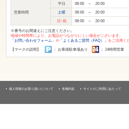
す
平日
08:00 ～ 20:00
本
文
営業時間
土曜
08:00 ～ 20:00
へ
移
日･祝
08:00 ～ 20:00
動
し
※番号のお間違えにご注意ください。
ま
地域や時間帯により、お電話がつながりにくい場合がございます。
す
「お問い合わせフォーム」
や
「よくあるご質問（FAQ）」
をご活用く
【マークの説明】
： お客様駐車場あり
： 24時間営業
個人情報のお取り扱いについて
各種約款
サイトのご利用にあたって