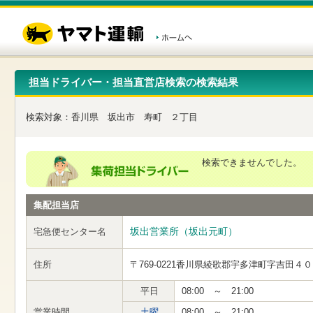
こ
ペ
こ
こ
の
ー
こ
こ
ペ
ジ
か
か
ー
内
ら
ら
ジ
移
ヘ
本
の
動
ッ
文
先
用
ダ
で
担当ドライバー・担当直営店検索の検索結果
頭
の
ー
す
で
リ
メ
す
ン
ニ
検索対象：
香川県
坂出市
寿町
２丁目
ク
ュ
で
ー
す
で
ヘ
す
検索できませんでした。
ッ
ダ
ー
集配担当店
メ
ニ
ュ
坂出営業所（坂出元町）
宅急便センター名
ー
へ
住所
〒769-0221
香川県綾歌郡宇多津町字吉田４０
移
動
し
平日
08:00 ～ 21:00
ま
営業時間
土曜
08:00 ～ 21:00