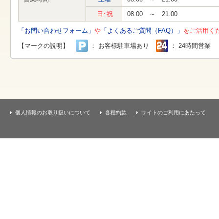
す
本
日･祝
08:00 ～ 21:00
文
へ
「お問い合わせフォーム」
や
「よくあるご質問（FAQ）」
をご活用く
移
動
【マークの説明】
： お客様駐車場あり
： 24時間営業
し
ま
す
個人情報のお取り扱いについて
各種約款
サイトのご利用にあたって