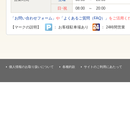
す
本
日･祝
08:00 ～ 20:00
文
へ
「お問い合わせフォーム」
や
「よくあるご質問（FAQ）」
をご活用く
移
動
【マークの説明】
： お客様駐車場あり
： 24時間営業
し
ま
す
個人情報のお取り扱いについて
各種約款
サイトのご利用にあたって