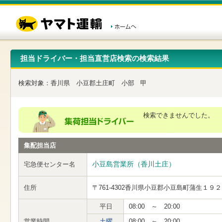
こ
ペ
こ
こ
の
ー
こ
こ
ペ
ジ
か
か
ー
内
ら
ら
ジ
移
ヘ
本
の
動
ッ
文
先
用
ダ
で
担当ドライバー・担当直営店検索の検索結果
頭
の
ー
す
で
リ
メ
す
ン
ニ
検索対象：
香川県
小豆郡土庄町
小部
甲
ク
ュ
で
ー
す
で
ヘ
す
検索できませんでした。
ッ
ダ
ー
集配担当店
メ
ニ
ュ
小豆島営業所（香川土庄）
宅急便センター名
ー
へ
住所
〒761-4302
香川県小豆郡小豆島町蒲生１９２
移
動
し
平日
08:00 ～ 20:00
ま
営業時間
土曜
08:00 ～ 20:00