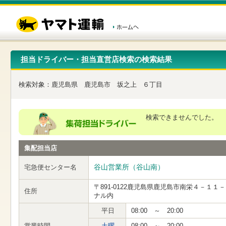
こ
ペ
こ
こ
の
ー
こ
こ
ペ
ジ
か
か
ー
内
ら
ら
ジ
移
ヘ
本
の
動
ッ
文
先
用
ダ
で
担当ドライバー・担当直営店検索の検索結果
頭
の
ー
す
で
リ
メ
す
ン
ニ
検索対象：
鹿児島県
鹿児島市
坂之上
６丁目
ク
ュ
で
ー
す
で
ヘ
す
検索できませんでした。
ッ
ダ
ー
集配担当店
メ
ニ
ュ
谷山営業所（谷山南）
宅急便センター名
ー
へ
〒891-0122
鹿児島県鹿児島市南栄４－１１－
住所
移
ナル内
動
し
平日
08:00 ～ 20:00
ま
営業時間
土曜
08:00 ～ 20:00