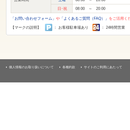
す
本
日･祝
08:00 ～ 20:00
文
へ
「お問い合わせフォーム」
や
「よくあるご質問（FAQ）」
をご活用く
移
動
【マークの説明】
： お客様駐車場あり
： 24時間営業
し
ま
す
個人情報のお取り扱いについて
各種約款
サイトのご利用にあたって