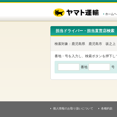
こ
ペ
こ
こ
の
ー
こ
こ
ペ
ジ
か
か
ー
内
ら
ら
ジ
移
ヘ
本
の
動
ッ
文
先
用
ダ
で
担当ドライバー・担当直営店検索
頭
の
ー
す
で
リ
メ
す
ン
ニ
検索対象：
鹿児島県
鹿児島市
坂之上
ク
ュ
で
ー
す
で
番地・号を入力し、検索ボタンを押下し
ヘ
す
ッ
番地
号
ダ
ー
メ
ニ
ュ
ー
へ
移
動
し
個人情報のお取り扱いについて
各種約款
ま