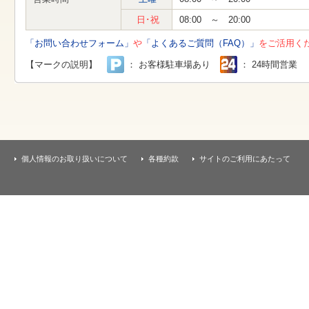
す
本
日･祝
08:00 ～ 20:00
文
へ
「お問い合わせフォーム」
や
「よくあるご質問（FAQ）」
をご活用く
移
動
【マークの説明】
： お客様駐車場あり
： 24時間営業
し
ま
す
個人情報のお取り扱いについて
各種約款
サイトのご利用にあたって