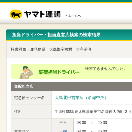
こ
ペ
こ
こ
の
ー
こ
こ
ペ
ジ
か
か
ー
内
ら
ら
ジ
移
ヘ
本
の
動
ッ
文
先
用
ダ
で
担当ドライバー・担当直営店検索の検索結果
頭
の
ー
す
で
リ
メ
す
ン
ニ
検索対象：
鹿児島県
大島郡宇検村
大字湯湾
ク
ュ
で
ー
す
で
ヘ
す
検索できませんでした。
ッ
ダ
ー
集配担当店
メ
ニ
ュ
大島北部営業所（名瀬中央）
宅急便センター名
ー
へ
住所
〒894-0005
鹿児島県奄美市名瀬佐大熊町２４
移
動
し
平日
08:00 ～ 20:00
ま
営業時間
土曜
08:00 ～ 20:00