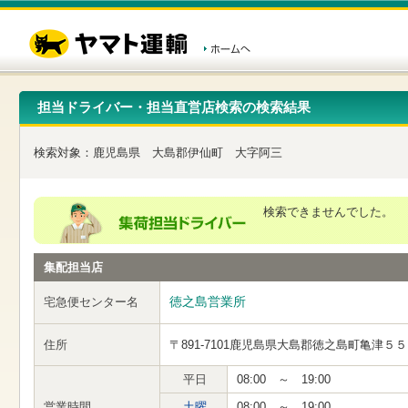
こ
ペ
こ
こ
の
ー
こ
こ
ペ
ジ
か
か
ー
内
ら
ら
ジ
移
ヘ
本
の
動
ッ
文
先
用
ダ
で
担当ドライバー・担当直営店検索の検索結果
頭
の
ー
す
で
リ
メ
す
ン
ニ
検索対象：
鹿児島県
大島郡伊仙町
大字阿三
ク
ュ
で
ー
す
で
ヘ
す
検索できませんでした。
ッ
ダ
ー
集配担当店
メ
ニ
ュ
徳之島営業所
宅急便センター名
ー
へ
住所
〒891-7101
鹿児島県大島郡徳之島町亀津５５
移
動
し
平日
08:00 ～ 19:00
ま
営業時間
土曜
08:00 ～ 19:00