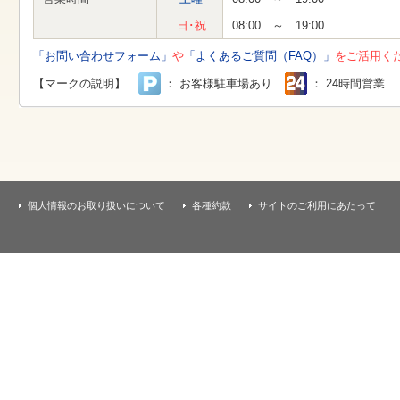
す
本
日･祝
08:00 ～ 19:00
文
へ
「お問い合わせフォーム」
や
「よくあるご質問（FAQ）」
をご活用く
移
動
【マークの説明】
： お客様駐車場あり
： 24時間営業
し
ま
す
個人情報のお取り扱いについて
各種約款
サイトのご利用にあたって