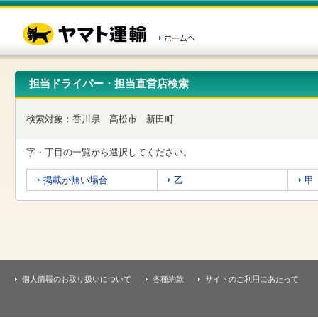
こ
ペ
こ
こ
の
ー
こ
こ
ペ
ジ
か
か
ー
内
ら
ら
ジ
移
ヘ
本
の
動
ッ
文
先
用
ダ
で
担当ドライバー・担当直営店検索
頭
の
ー
す
で
リ
メ
す
ン
ニ
検索対象：
香川県
高松市
新田町
ク
ュ
で
ー
す
で
字・丁目の一覧から選択してください。
ヘ
す
ッ
掲載が無い場合
乙
甲
ダ
ー
メ
ニ
ュ
ー
へ
移
個人情報のお取り扱いについて
各種約款
サイトのご利用にあたって
動
し
ま