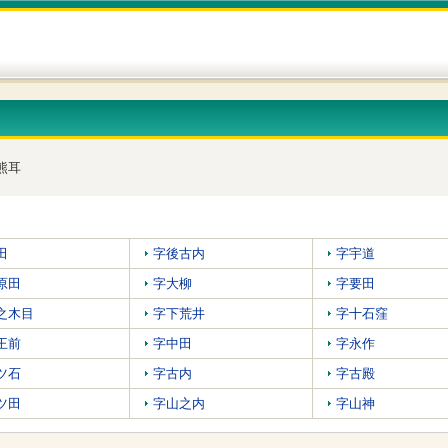
熊耳
田
字後古内
字宇道
原田
字大柳
字要田
之木目
字下荒井
字十石窪
王前
字中田
字永作
ツ石
字古内
字古殿
ツ田
字山之内
字山神