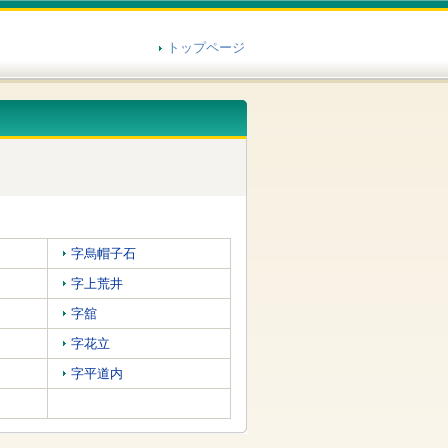
トップページ
字烏帽子石
字上荒井
字舘
字花立
字平道内