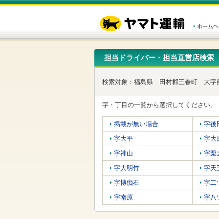
こ
ペ
こ
こ
の
ー
こ
こ
ペ
ジ
か
か
ー
内
ら
ら
ジ
移
ヘ
本
の
動
ッ
文
先
用
ダ
で
担当ドライバー・担当直営店検索
頭
の
ー
す
で
リ
メ
す
ン
ニ
検索対象：
福島県
田村郡三春町
大字
ク
ュ
で
ー
す
で
字・丁目の一覧から選択してください。
ヘ
す
ッ
掲載が無い場合
字後
ダ
ー
字大平
字大
メ
ニ
字神山
字栗
ュ
字大明竹
字天
ー
へ
字博痴石
字二
移
動
字南原
字八
し
ま