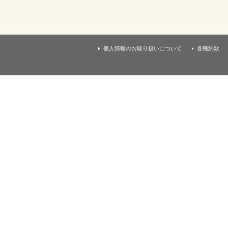
す
本
文
へ
移
動
個人情報のお取り扱いについて
各種約款
し
ま
す