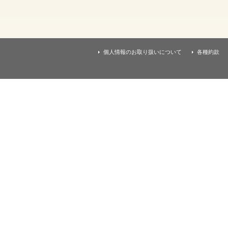
す
本
文
へ
移
動
し
個人情報のお取り扱いについて
各種約款
ま
す