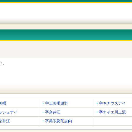
い。
美唄
字上美唄原野
字キナウスナイ
ャシュナイ
字奈井江
字ナイエ川上流
奈井江
字美唄及茶志内