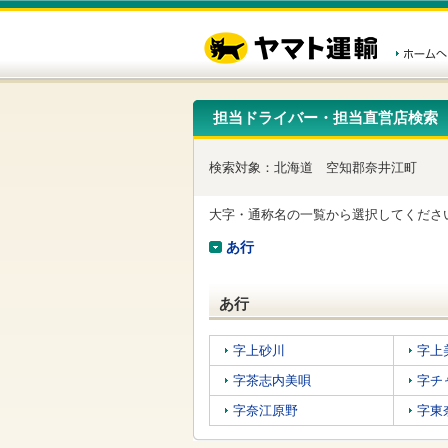
こ
ペ
こ
こ
の
ー
こ
こ
ペ
ジ
か
か
ー
内
ら
ら
ジ
移
ヘ
本
の
動
ッ
文
先
用
ダ
で
担当ドライバー・担当直営店検索
頭
の
ー
す
で
リ
メ
す
ン
ニ
検索対象：
北海道
空知郡奈井江町
ク
ュ
で
ー
す
で
大字・通称名の一覧から選択してくださ
ヘ
す
ッ
あ行
ダ
ー
メ
あ行
ニ
ュ
ー
字上砂川
字上
へ
字茶志内美唄
字チ
移
動
字奈江原野
字東
し
ま